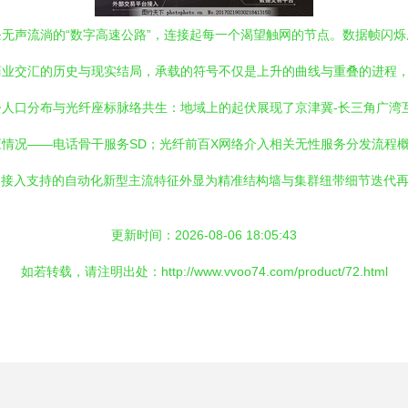
无声流淌的“数字高速公路”，连接起每一个渴望触网的节点。数据帧闪
商业交汇的历史与现实结局，承载的符号不仅是上升的曲线与重叠的进程
人口分布与光纤座标脉络共生：地域上的起伏展现了京津冀-长三角广湾
情况——电话骨干服务SD；光纤前百X网络介入相关无性服务分发流程
I接入支持的自动化新型主流特征外显为精准结构墙与集群纽带细节迭代
更新时间：2026-08-06 18:05:43
如若转载，请注明出处：http://www.vvoo74.com/product/72.html