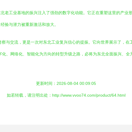
东北老工业基地的振兴注入了强劲的数字化动能。它正在重塑这里的产业
、经验与潜力被重新激活和放大。
次考察与交流，更是一次对东北工业复兴信心的提振。它向世界展示了，在
字化、网络化、智能化为方向的转型升级之路，必将为东北全面振兴、全
更新时间：2026-08-04 00:09:05
如若转载，请注明出处：http://www.vvoo74.com/product/64.html