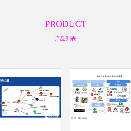
PRODUCT
产品列表