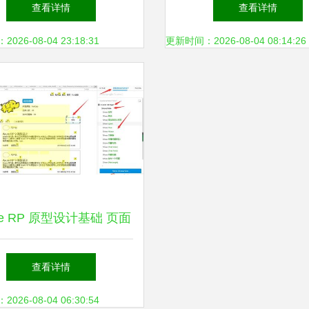
世界的桥梁
接入服务迈向智能化新
查看详情
查看详情
26-08-04 23:18:31
更新时间：2026-08-04 08:14:26
re RP 原型设计基础 页面
、弹窗、表单与多媒体元
查看详情
在互联网服务中的应用
26-08-04 06:30:54