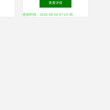
时代
战“疫”的样子——互联网接入
查看详情
及相关服务的温情力量
更新时间：2026-08-04 07:19:38