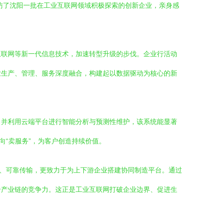
访了沈阳一批在工业互联网领域积极探索的创新企业，亲身感
互联网等新一代信息技术，加速转型升级的步伐。企业行活动
业生产、管理、服务深度融合，构建起以数据驱动为核心的新
，并利用云端平台进行智能分析与预测性维护，该系统能显著
向“卖服务”，为客户创造持续价值。
时、可靠传输，更致力于为上下游企业搭建协同制造平台。通过
个产业链的竞争力。这正是工业互联网打破企业边界、促进生