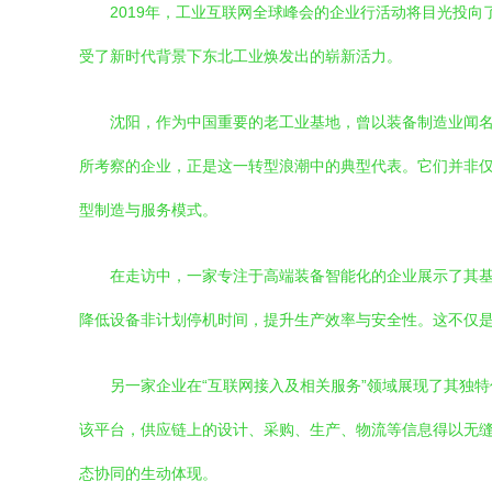
2019年，工业互联网全球峰会的企业行活动将目光投
受了新时代背景下东北工业焕发出的崭新活力。
沈阳，作为中国重要的老工业基地，曾以装备制造业闻
所考察的企业，正是这一转型浪潮中的典型代表。它们并非
型制造与服务模式。
在走访中，一家专注于高端装备智能化的企业展示了其
降低设备非计划停机时间，提升生产效率与安全性。这不仅是
另一家企业在“互联网接入及相关服务”领域展现了其独
该平台，供应链上的设计、采购、生产、物流等信息得以无
态协同的生动体现。