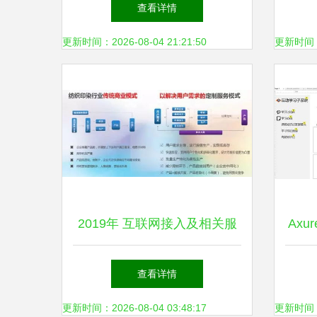
未来发展展望——互联网接入
查看详情
及相关服务
更新时间：2026-08-04 21:21:50
更新时间：20
2019年 互联网接入及相关服
Axu
务的新篇章
交互
查看详情
素
更新时间：2026-08-04 03:48:17
更新时间：20